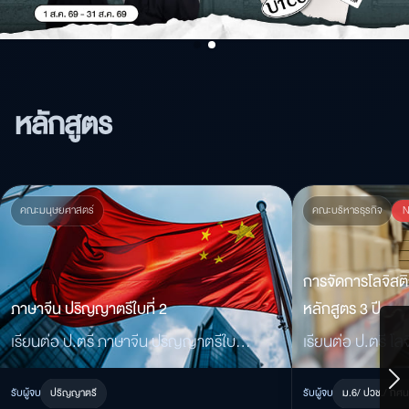
หลักสูตร
คณะมนุษยศาสตร์
คณะบริหารธุรกิจ
การจัดการโลจิสติก
ภาษาจีน ปริญญาตรีใบที่ 2
หลักสูตร 3 ปี
เรียนต่อ ป.ตรี ภาษาจีน ปริญญาตรีใบที่
เรียนต่อ ป.ตรี โลจ
2 เสริมทักษะภาษา เพิ่มโอกาสทำงานด้าน
สำหรับ ม.6 / ปวช.
รับผู้จบ
ปริญญาตรี
รับผู้จบ
ม.6/ ปวช./ กศน.
ธุรกิจ การค้า และงานที่ต้องใช้ภาษาจีน
สายงานขนส่ง คลั